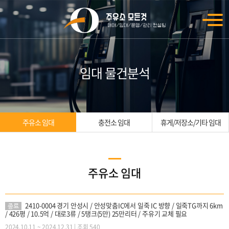
임대 물건분석
주유소 임대
충전소 임대
휴게/저장소/기타 임대
주유소 임대
2410-0004 경기 안성시 / 안성맞춤IC에서 일죽 IC 방향 / 일죽TG까지 6km
종료
/ 426평 / 10.5억 / 대로3류 / 5탱크(5만) 25만리터 / 주유기 교체 필요
2024.10.11 ~ 2024.12.31
|
조회 540